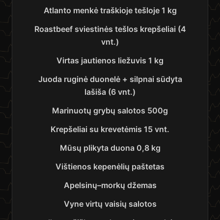
Atlanto menkė traškioje tešloje 1 kg
Roastbeef sviestinės tešlos krepšeliai (4
vnt.)
Virtas jautienos liežuvis 1 kg
Juoda ruginė duonelė + silpnai sūdyta
lašiša (6 vnt.)
Marinuotų grybų salotos 500g
Krepšeliai su krevetėmis 15 vnt.
Mūsų plikyta duona 0,8 kg
Vištienos kepenėlių paštetas
Apelsinų–morkų džemas
Vyne virtų vaisių salotos