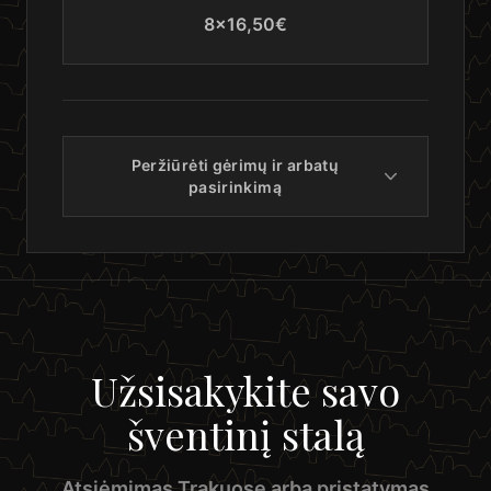
8×16,50€
Peržiūrėti gėrimų ir arbatų
pasirinkimą
Užsisakykite savo
šventinį stalą
Atsiėmimas Trakuose arba pristatymas