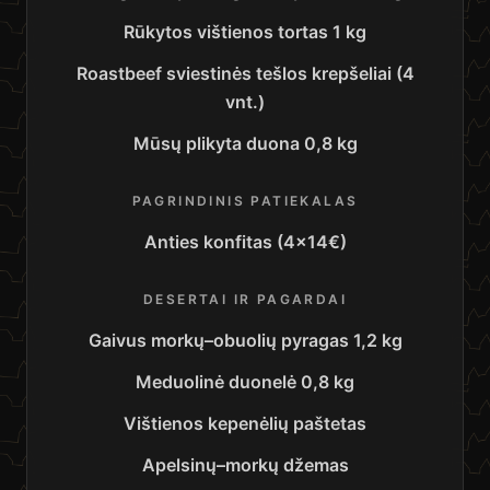
Rūkytos vištienos tortas 1 kg
Roastbeef sviestinės tešlos krepšeliai (4
vnt.)
Mūsų plikyta duona 0,8 kg
PAGRINDINIS PATIEKALAS
Anties konfitas (4×14€)
DESERTAI IR PAGARDAI
Gaivus morkų–obuolių pyragas 1,2 kg
Meduolinė duonelė 0,8 kg
Vištienos kepenėlių paštetas
Apelsinų–morkų džemas