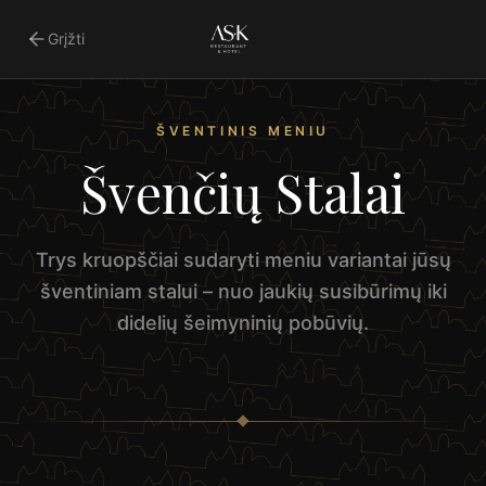
Grįžti
ŠVENTINIS MENIU
Švenčių Stalai
Trys kruopščiai sudaryti meniu variantai jūsų
šventiniam stalui – nuo jaukių susibūrimų iki
didelių šeimyninių pobūvių.