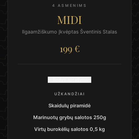
4 ASMENIMS
MIDI
Ilgaamžiškumo Įkvėptas Šventinis Stalas
199 €
Rodyti aprašymus
UŽKANDŽIAI
Skaidulų piramidė
Marinuotų grybų salotos 250g
Virtų burokėlių salotos 0,5 kg