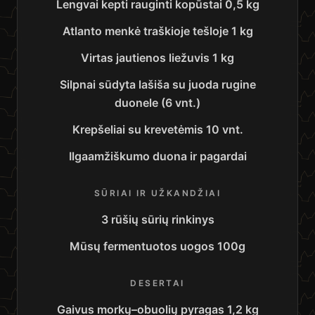
Lengvai kepti rauginti kopūstai 0,5 kg
Atlanto menkė traškioje tešloje 1 kg
Virtas jautienos liežuvis 1 kg
Silpnai sūdyta lašiša su juoda rugine
duonele (6 vnt.)
Krepšeliai su krevetėmis 10 vnt.
Ilgaamžiškumo duona ir pagardai
SŪRIAI IR UŽKANDŽIAI
3 rūšių sūrių rinkinys
Mūsų fermentuotos uogos 100g
DESERTAI
Gaivus morkų–obuolių pyragas 1,2 kg